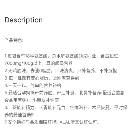
Description
产品特色:
1.每包含有18种氨基酸，总水解氨基酸领先同业，含量超过
7000mg/100g以上，真的超级营养
2.无鸡腥味，去油0脂肪，口味清爽，只补营养，不补负担
3.每一批都有安心履历，上网就查得到
4.一天一包，简单的营养补给
5.最适合孕妈咪产前养胎、产后补身、北鼻补营养(最适合熬副
食品宝宝粥)、小朋友补健康
6.上班族补精力、长青族补元气、生病滋补、术后恢复、平时保
养的最佳首选!!!
7.安全指标与品质保障获得HALAL清真认证认可。